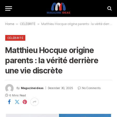
Home
»
CÉLÉBRITÉ
»
Matthieu Hocque origine parents : la vérité derrière une vie discrète
CÉLÉBRITÉ
Matthieu Hocque origine
parents : la vérité derrière
une vie discrète
By
Magazineideas
December 30, 2025
No Comments
6 Mins Read