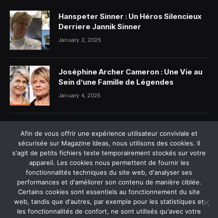
Hanspeter Sinner : Un Héros Silencieux
Derriere Jannik Sinner
January 2, 2025
Joséphine Archer Cameron : Une Vie au
Sein d’une Famille de Légendes
January 4, 2025
Alicia Dauby et son mari photo : Ce que
Afin de vous offrir une expérience utilisateur conviviale et
l’on sait vraiment
sécurisée sur Magazine Ideas, nous utilisons des cookies. Il
January 5, 2025
s'agit de petits fichiers texte temporairement stockés sur votre
appareil. Les cookies nous permettent de fournir les
fonctionnalités techniques du site web, d'analyser ses
performances et d'améliorer son contenu de manière ciblée.
Certains cookies sont essentiels au fonctionnement du site
web, tandis que d'autres, par exemple pour les statistiques et
les fonctionnalités de confort, ne sont utilisés qu'avec votre
MAISON
À PROPOS DE NOUS