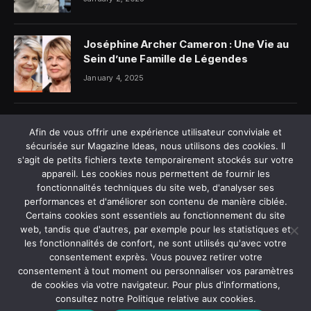
Joséphine Archer Cameron : Une Vie au
Sein d’une Famille de Légendes
January 4, 2025
Alicia Dauby et son mari photo : Ce que
Afin de vous offrir une expérience utilisateur conviviale et
l’on sait vraiment
sécurisée sur Magazine Ideas, nous utilisons des cookies. Il
January 5, 2025
s'agit de petits fichiers texte temporairement stockés sur votre
appareil. Les cookies nous permettent de fournir les
fonctionnalités techniques du site web, d'analyser ses
performances et d'améliorer son contenu de manière ciblée.
Certains cookies sont essentiels au fonctionnement du site
web, tandis que d'autres, par exemple pour les statistiques et
les fonctionnalités de confort, ne sont utilisés qu'avec votre
MAISON
À PROPOS DE NOUS
consentement exprès. Vous pouvez retirer votre
consentement à tout moment ou personnaliser vos paramètres
POLITIQUE DE CONFIDENTIALITÉ
CONTACTEZ-NOUS
de cookies via votre navigateur. Pour plus d'informations,
consultez notre Politique relative aux cookies.
© 2026 Magazine Ideas. Tous droits réservés.