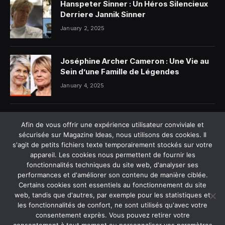
Hanspeter Sinner : Un Héros Silencieux
Derriere Jannik Sinner
January 2, 2025
Joséphine Archer Cameron : Une Vie au
Sein d’une Famille de Légendes
January 4, 2025
Alicia Dauby et son mari photo : Ce que
Afin de vous offrir une expérience utilisateur conviviale et
l’on sait vraiment
sécurisée sur Magazine Ideas, nous utilisons des cookies. Il
January 5, 2025
s'agit de petits fichiers texte temporairement stockés sur votre
appareil. Les cookies nous permettent de fournir les
fonctionnalités techniques du site web, d'analyser ses
performances et d'améliorer son contenu de manière ciblée.
Certains cookies sont essentiels au fonctionnement du site
web, tandis que d'autres, par exemple pour les statistiques et
les fonctionnalités de confort, ne sont utilisés qu'avec votre
MAISON
À PROPOS DE NOUS
consentement exprès. Vous pouvez retirer votre
POLITIQUE DE CONFIDENTIALITÉ
CONTACTEZ-NOUS